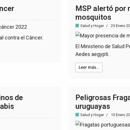
áncer
MSP alertó por 
mosquitos
Salud y Hogar
25 Enero 2
l contra el Cáncer.
El Ministerio de Salud P
Aedes aegypti.
Leer más…
inos de
Peligrosas Frag
nabis
uruguayas
Salud y Hogar
13 Enero 2