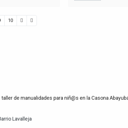
9
10
n taller de manualidades para niñ@s en la Casona Abayubá