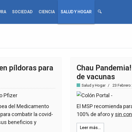
URA
SOCIEDAD
CIENCIA
SALUD Y HOGAR
🔍
n píldoras para
Chau Pandemia! 
de vacunas
Salud y Hogar
23 Febrero
opea del Medicamento
El MSP recomienda para l
ara combatir la covid-
100% de aforo y
sin con
us beneficios y
Leer más…