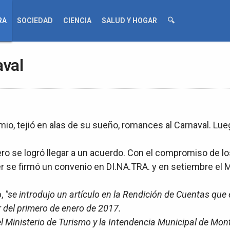
RA
SOCIEDAD
CIENCIA
SALUD Y HOGAR
🔍
aval
o, tejió en alas de su sueño, romances al Carnaval. Lueg
o se logró llegar a un acuerdo. Con el compromiso de lo
er se firmó un convenio en DI.NA.TRA. y en setiembre el M
b,
"se introdujo un artículo en la Rendición de Cuentas que 
r del primero de enero de 2017.
el Ministerio de Turismo y la Intendencia Municipal de Mon