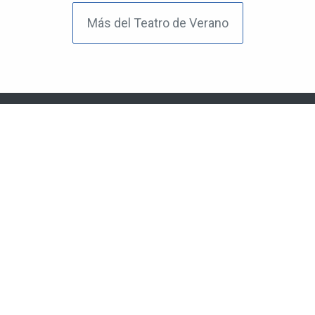
Más del Teatro de Verano
El Portal de tu Barrio
Guia de comercios y servicios
Seguinos en nuestras redes