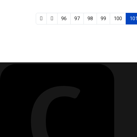
96
97
98
99
100
10