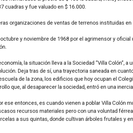
37 cuadras y fue valuado en $ 16.000.
meras organizaciones de ventas de terrenos instituidas e
en octubre y noviembre de 1968 por el agrimensor y oficial
ón.
economía, la situación lleva a la Sociedad “Villa Colón”, a
solución. Deja tras de sí, una trayectoria saneada en cuant
escuela de la zona, los edificios que hoy ocupan el Colegio
ollo que, al desaparecer la sociedad, entró en una inerci
or ese entonces, es cuando vienen a poblar Villa Colón m
scasos recursos materiales pero con una voluntad férrea
celas a sus quintas, donde cultivan árboles frutales y en p