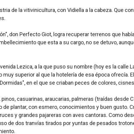
ia de la vitivinicultura, con Vidiella a la cabeza. Que con
es.
olón”, don Perfecto Giot, logra recuperar terrenos que hab
embellecimiento que esta a su cargo, no se detuvo, aunque
Avenida Lezica, a la que puso su nombre (hoy es la calle L
io muy superior al que la hotelería de esa época ofrecía. 
Dormidas", en el que se criaban peces de colores, cisnes 
pinos, casuarinas, araucarias, palmeras (traídas desde Cas
o de plantar, con esmero, conocimientos y buen gusto. C
truces y grandes pajareras con aves cantoras. Como desde
puso de dos tranvías tirados por yuntas de pesados trot
miento.